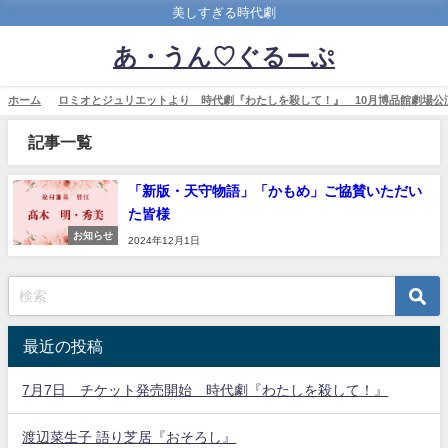
美しすぎる時代劇
あ・うん♡ぐるーぷ
ホーム
ロミオとジュリエットより 時代劇『わたしを殺して！』 10月博品館劇場公
記事一覧
「新版・天守物語」「かもめ」ご協賛いただい
た皆様
お知らせ
2024年12月1日
最近の投稿
7月7日 チケット発売開始 時代劇『わたしを殺して！』
渡辺菜生子 語り芝居『おそろし』