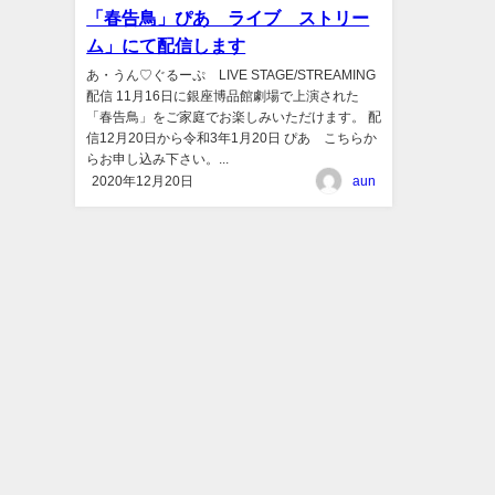
「春告鳥」ぴあ ライブ ストリー
ム」にて配信します
あ・うん♡ぐるーぷ LIVE STAGE/STREAMING
配信 11月16日に銀座博品館劇場で上演された
「春告鳥」をご家庭でお楽しみいただけます。 配
信12月20日から令和3年1月20日 ぴあ こちらか
らお申し込み下さい。...
2020年12月20日
aun