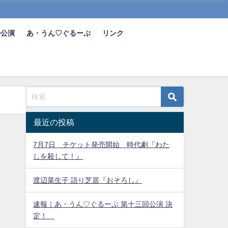
場公演
あ・うん♡ぐるーぷ
リンク
最近の投稿
7月7日 チケット発売開始 時代劇『わた
しを殺して！』
渡辺菜生子 語り芝居『おそろし』
速報｜あ・うん♡ぐるーぷ 第十三回公演 決
定！