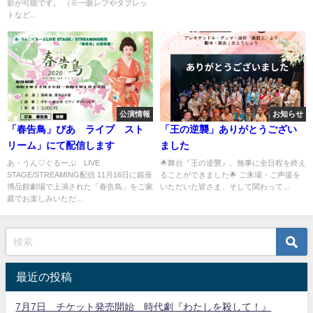
影が可能です。 （※一眼レフやタブレッ
トなど...
公演情報
お知らせ
「春告鳥」ぴあ ライブ スト
「王の逆襲」ありがとうござい
リーム」にて配信します
ました
あ・うん♡ぐるーぷ LIVE
🌟舞台『王の逆襲』、無事に全日程を終え
STAGE/STREAMING配信 11月16日に銀座
ることができました🌟 ご来場・ご声援を
博品館劇場で上演された「春告鳥」をご家
いただいた皆さま、そして関わって...
庭でお楽しみいただ...
最近の投稿
7月7日 チケット発売開始 時代劇『わたしを殺して！』