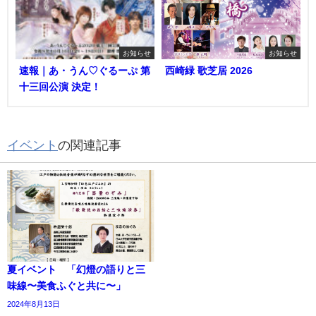
お知らせ
お知らせ
速報｜あ・うん♡ぐるーぷ 第
西崎緑 歌芝居 2026
十三回公演 決定！
イベント
の関連記事
夏イベント 「幻燈の語りと三
味線〜美食ふぐと共に〜」
2024年8月13日