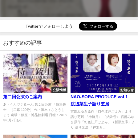
Twitterでフォローしよう
おすすめの記事
公演情報
お知らせ
第二回公演のご案内
NAO-SORA PRODUCE vol.1
渡辺菜生子語り芝居
あ・うん♡ぐるーぷ 第２回公演 「侍三銃
士」（二幕 120分） 作・演出：さとうし
宮部みゆき原作「幻色江戸ごよみ」より
ょう 劇場：銀座・博品館劇場 日程：2018
語り芝居 『神無月』 『紙吹雪』 宮部みゆ
年8月7日(火...
き原作「幻色江戸ごよみ」（新潮文庫）よ
り 語り芝居 『神無月...