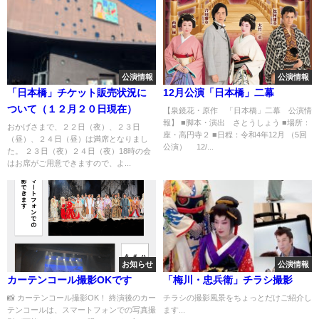
公演情報
公演情報
「日本橋」チケット販売状況に
12月公演「日本橋」二幕
ついて（１２月２０日現在）
【泉鏡花・原作 「日本橋」二幕 公演情
報】 ■脚本・演出 さとうしょう ■場所：
おかげさまで、２２日（夜）、２３日
座・高円寺２ ■日程：令和4年12月 （5回
（昼）、２４日（昼）は満席となりまし
公演） 12/...
た。 ２３日（夜）２４日（夜）18時の会
はお席がご用意できますので、よ...
お知らせ
公演情報
カーテンコール撮影OKです
「梅川・忠兵衛」チラシ撮影
📸 カーテンコール撮影OK！ 終演後のカー
チラシの撮影風景をちょっとだけご紹介し
テンコールは、スマートフォンでの写真撮
ます...