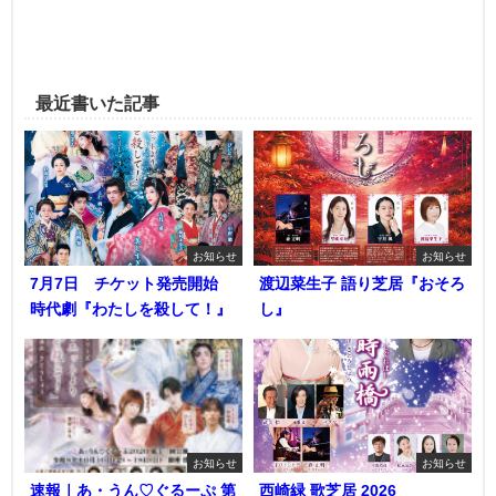
最近書いた記事
お知らせ
お知らせ
7月7日 チケット発売開始
渡辺菜生子 語り芝居『おそろ
時代劇『わたしを殺して！』
し』
お知らせ
お知らせ
速報｜あ・うん♡ぐるーぷ 第
西崎緑 歌芝居 2026