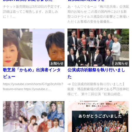
チケット販売開始は3月10日の予定です。
あ・うん♡ぐるーぷ『梅川忠兵衛』公演延
詳細は追ってご報告します。お楽しみ
期のお知らせ この度の国内外における新
に！！...
型コロナウイルス感染症の影響とご来場い
ただくお客様の安全を最優先...
お知らせ
お知らせ
歌芝居「かもめ」出演者インタ
公演成功祈願祭を執り行いまし
ビュー
た
https://youtube.com/shorts/GYgp3ryhXls?
📣【公演成功祈願祭を執り行いました】
feature=share https://youtube.c...
銀座・博品館劇場の氏神である⛩日枝神社
様にて、 第十二回公演『紅葉山緋恋...