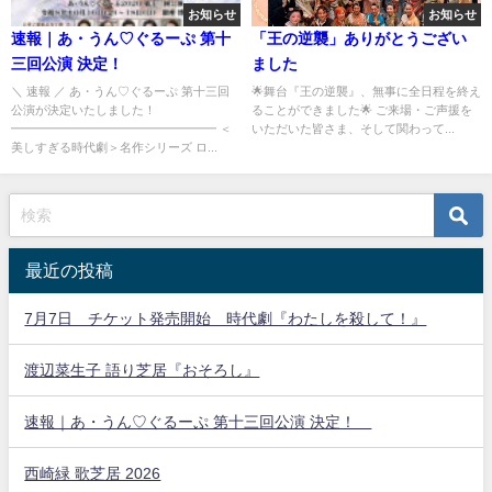
お知らせ
お知らせ
速報｜あ・うん♡ぐるーぷ 第十
「王の逆襲」ありがとうござい
三回公演 決定！
ました
＼ 速報 ／ あ・うん♡ぐるーぷ 第十三回
🌟舞台『王の逆襲』、無事に全日程を終え
公演が決定いたしました！
ることができました🌟 ご来場・ご声援を
━━━━━━━━━━━━━━━━━ ＜
いただいた皆さま、そして関わって...
美しすぎる時代劇＞名作シリーズ ロ...
最近の投稿
7月7日 チケット発売開始 時代劇『わたしを殺して！』
渡辺菜生子 語り芝居『おそろし』
速報｜あ・うん♡ぐるーぷ 第十三回公演 決定！
西崎緑 歌芝居 2026