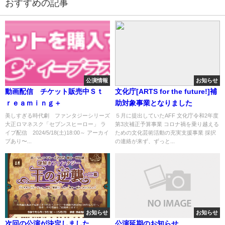
おすすめの記事
公演情報
お知らせ
動画配信 チケット販売中Ｓｔ
文化庁[ARTS for the future!]補
ｒｅａｍｉｎｇ＋
助対象事業となりました
美しすぎる時代劇 ファンタジーシリーズ
５月に提出していたAFF 文化庁令和2年度
大正ロマネスク「セブンスヒーロー」 ラ
第3次補正予算事業 コロナ禍を乗り越える
イブ配信 2024/5/18(土)18:00～ アーカイ
ための文化芸術活動の充実支援事業 採択
ブあり〜...
の連絡が来ず、ずっと...
お知らせ
お知らせ
次回の公演が決定しました
公演延期のお知らせ