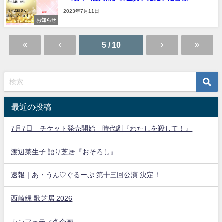
2023年7月11日
お知らせ
5 / 10
最近の投稿
7月7日 チケット発売開始 時代劇『わたしを殺して！』
渡辺菜生子 語り芝居『おそろし』
速報｜あ・うん♡ぐるーぷ 第十三回公演 決定！
西崎緑 歌芝居 2026
カンフェティ冬企画