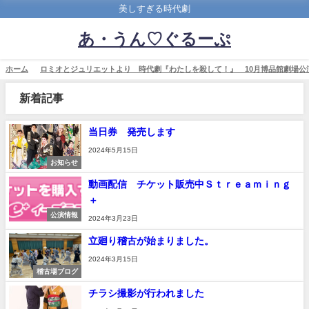
美しすぎる時代劇
あ・うん♡ぐるーぷ
ホーム
ロミオとジュリエットより 時代劇『わたしを殺して！』 10月博品館劇場公
新着記事
当日券 発売します
2024年5月15日
お知らせ
動画配信 チケット販売中Ｓｔｒｅａｍｉｎｇ
＋
公演情報
2024年3月23日
立廻り稽古が始まりました。
2024年3月15日
稽古場ブログ
チラシ撮影が行われました