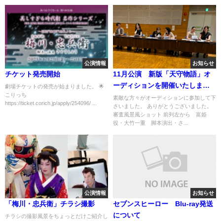
公演情報
お知らせ
チケット発売開始
11月公演 新版「天守物語」オ
ーディションを開催いたしまし
劇場チケットの発売が始まりました。 🌟
こりっち
た
素敵な方々がオーディションに参加して下
https://ticket.corich.jp/apply/254096/ ...
さいました。 ありがとうございました。
審査風景風ショット 前列左から 富姫
役・大竹一重 脚本演出・さ...
公演情報
お知らせ
「梅川・忠兵衛」チラシ撮影
セブンスヒーロー Blu-ray発送
について
チラシの撮影風景をちょっとだけご紹介し