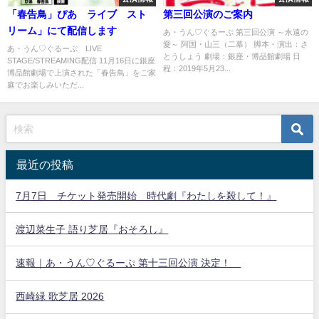
「春告鳥」ぴあ ライブ スト
第三回公演のご案内
リーム」にて配信します
あ・うん♡ぐるーぷ 第三回公演 ～永遠の
愛～ 阿国・山三（二幕） 脚本・演出：さ
あ・うん♡ぐるーぷ LIVE
とうしょう 劇場：銀座・博品館劇場 日
STAGE/STREAMING配信 11月16日に銀座
程：2019年5月23...
博品館劇場で上演された「春告鳥」をご家
庭でお楽しみいただ...
最近の投稿
7月7日 チケット発売開始 時代劇『わたしを殺して！』
渡辺菜生子 語り芝居『おそろし』
速報｜あ・うん♡ぐるーぷ 第十三回公演 決定！
西崎緑 歌芝居 2026