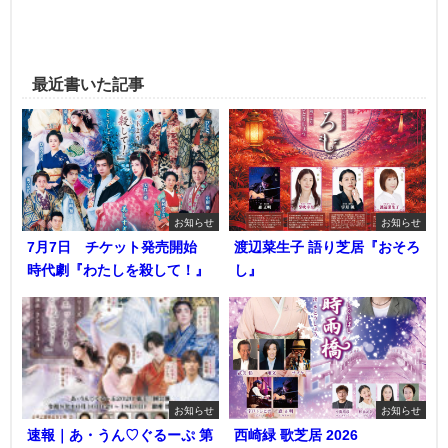
最近書いた記事
お知らせ
お知らせ
7月7日 チケット発売開始
渡辺菜生子 語り芝居『おそろ
時代劇『わたしを殺して！』
し』
お知らせ
お知らせ
速報｜あ・うん♡ぐるーぷ 第
西崎緑 歌芝居 2026