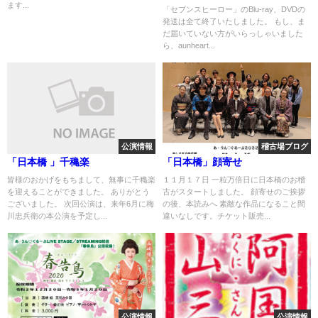
ます...
「セブンスヒーロー」のBlu-ray、DVDの
発送は全て終了いたしました。 もし、ま
だ届いていない方がいらっしゃいました
ら、aunheart...
公演情報
稽古場ブログ
「日本橋 」千穐楽
「日本橋」顔寄せ
皆様のおかげをもちまして、無事に千穐楽
１１月１７日 一粒万倍日に日本橋のお稽
を迎えることができました。 ありがとう
古がスタートしました。 顔寄せのご挨拶
ございました。 次回公演は、来年6月に梅
の後、本読みへ 素敵な作品になること間
川忠兵衛の本公演を予定し...
違いなしです。チケット販売...
公演情報
公演情報