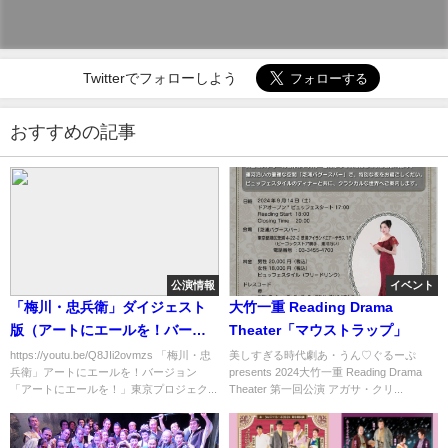
Twitterでフォローしよう
おすすめの記事
公演情報
イベント
「梅川・忠兵衛」ダイジェスト
大竹一重 Reading Drama
版（アートにエールを！バージ
Theater「マウストラップ」
ョン30分）
https://youtu.be/Q8JIi2ovmzs 「梅川・忠
美しすぎる時代劇あ・うん♡ぐるーぷ
兵衛」アートにエールを！バージョン
presents 2024大竹一重 Reading Drama
「アートにエールを！」東京プロジェク...
Theater 第一回公演 アガサ・クリ...