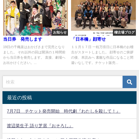
お知らせ
稽古場ブログ
当日券 発売します
「日本橋」顔寄せ
19日の千穐楽はおかげさまで完売となり
１１月１７日 一粒万倍日に日本橋のお稽
ました。 それ以外の回は開演の１時間前
古がスタートしました。 顔寄せのご挨拶
から当日券を発売します。 直接、劇場へ
の後、本読みへ 素敵な作品になること間
お出かけください。...
違いなしです。チケット販売...
最近の投稿
7月7日 チケット発売開始 時代劇『わたしを殺して！』
渡辺菜生子 語り芝居『おそろし』