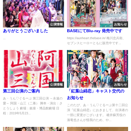
公演情報
お知らせ
ありがとうございました
BASEにてBlu-ray 発売中です
...
https://aunheart.thebase.in/ 梅川忠兵衛、
セブンスヒーローともに販売中です...
公演情報
お知らせ
第三回公演のご案内
「紅葉山緋恋」キャスト交代の
お知らせ
あ・うん♡ぐるーぷ 第三回公演 ～永遠の
愛～ 阿国・山三（二幕） 脚本・演出：さ
このたび、あ・うん♡ぐるーぷ第十二回公
とうしょう 劇場：銀座・博品館劇場 日
演『紅葉山緋恋』におきまして、出演者の
程：2019年5月23...
一部に変更がございます。 碓井蘇芳役の
湊竜也さんが怪我のため、や...