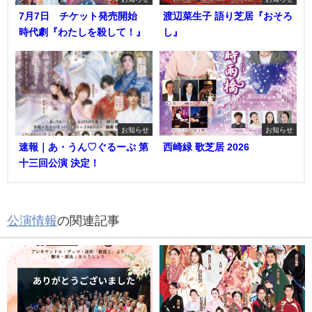
7月7日 チケット発売開始
渡辺菜生子 語り芝居『おそろ
時代劇『わたしを殺して！』
し』
お知らせ
お知らせ
速報｜あ・うん♡ぐるーぷ 第
西崎緑 歌芝居 2026
十三回公演 決定！
公演情報
の関連記事