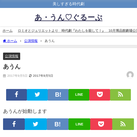
美しすぎる時代劇
あ・うん♡ぐるーぷ
ホーム
ロミオとジュリエットより 時代劇『わたしを殺して！』 10月博品館劇場公
ホーム
公演情報
あうん
公演情報
あうん
2017年9月5日
2017年9月5日
LINE
あうんが始動します
LINE