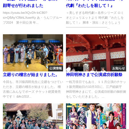
顔寄せが行われました
代劇『わたしを殺して！』
https://youtu.be/XQvDh-ktCB0?
＜美しすぎる時代劇＞名作シリーズ ロミ
si=QBAyY2fbhLXuwrKy あ・うん♡グルー
オとジュリエットより 時代劇『わたしを
プ2024 第十回公演 年...
殺して！』 脚本・演出：さとうしょう
━━━━━━━━━━━━━...
公演情報
お知らせ
立廻りの稽古が始まりました。
神田明神さまで公演成功祈願祭
今回も、市川猿四郎先生に立廻をつけてい
一粒万倍日でもあり、１１月公演のチケッ
ただき、立廻の稽古が始まりました。 稽
ト販売開始日の10月3日に、江戸総鎮守
古後にみんなでポーズ チケット絶賛発売
神田明神さまにて、公演成功祈願の御祈祷
中です！ &#x1f31f...
をしていただきました。 ...