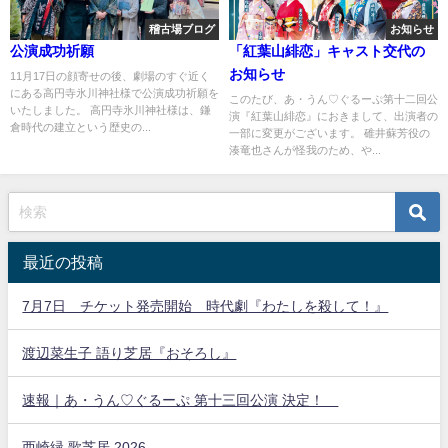
稽古場ブログ
お知らせ
公演成功祈願
「紅葉山緋恋」キャスト交代の
お知らせ
11月17日の顔寄せの後、劇場のすぐ近く
にある高円寺氷川神社様で公演成功祈願を
このたび、あ・うん♡ぐるーぷ第十二回公
いたしました。 高円寺氷川神社様は、鎌
演『紅葉山緋恋』におきまして、出演者の
倉時代の建立という歴史の...
一部に変更がございます。 碓井蘇芳役の
湊竜也さんが怪我のため、や...
最近の投稿
7月7日 チケット発売開始 時代劇『わたしを殺して！』
渡辺菜生子 語り芝居『おそろし』
速報｜あ・うん♡ぐるーぷ 第十三回公演 決定！
西崎緑 歌芝居 2026