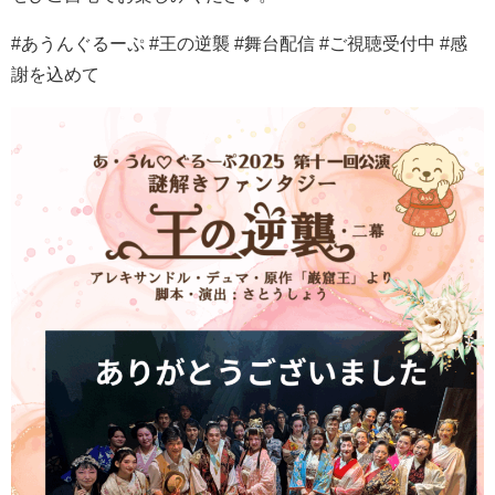
#あうんぐるーぷ #王の逆襲 #舞台配信 #ご視聴受付中 #感
謝を込めて