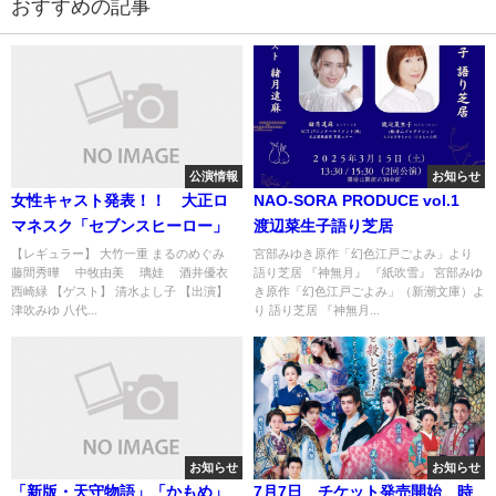
おすすめの記事
公演情報
お知らせ
女性キャスト発表！！ 大正ロ
NAO-SORA PRODUCE vol.1
マネスク「セブンスヒーロー」
渡辺菜生子語り芝居
【レギュラー】 大竹一重 まるのめぐみ
宮部みゆき原作「幻色江戸ごよみ」より
藤間秀曄 中牧由美 璃娃 酒井優衣
語り芝居 『神無月』 『紙吹雪』 宮部みゆ
西崎緑 【ゲスト】 清水よし子 【出演】
き原作「幻色江戸ごよみ」（新潮文庫）よ
津吹みゆ 八代...
り 語り芝居 『神無月...
お知らせ
お知らせ
「新版・天守物語」「かもめ」
7月7日 チケット発売開始 時