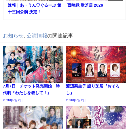
速報｜あ・うん♡ぐるーぷ 第
西崎緑 歌芝居 2026
十三回公演 決定！
お知らせ
,
公演情報
の関連記事
7月7日 チケット発売開始 時
渡辺菜生子 語り芝居『おそろ
代劇『わたしを殺して！』
し』
2026年7月2日
2026年7月2日