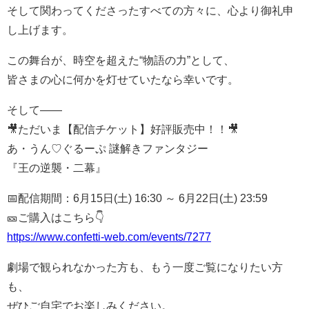
そして関わってくださったすべての方々に、心より御礼申
し上げます。
この舞台が、時空を超えた“物語の力”として、
皆さまの心に何かを灯せていたなら幸いです。
そして――
🎥ただいま【配信チケット】好評販売中！！🎥
あ・うん♡ぐるーぷ 謎解きファンタジー
『王の逆襲・二幕』
📅配信期間：6月15日(土) 16:30 ～ 6月22日(土) 23:59
🎫ご購入はこちら👇
https://www.confetti-web.com/events/7277
劇場で観られなかった方も、もう一度ご覧になりたい方
も、
ぜひご自宅でお楽しみください。