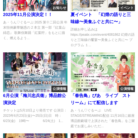
お知らせ
イベント
2025年11月公演決定！！
夏イベント 「幻燈の語りと三
味線〜美食ふぐと共に〜」
あ・うん♡ぐるーぷ 2025 第十二回公演 年
末恒例豪華魅惑の 2 本立 第一部『紅葉山
詳細お申し込みは
緋恋』 歌舞伎舞踊「紅葉狩」をもとに描
https://peatix.com/event/4081862 幻燈の語
く、燃えるよう...
りと三味線の饗宴〜美食ふぐと共に〜 プ
ログラム １...
公演情報
公演情報
6月公演「梅川忠兵衛」博品館公
「春告鳥」ぴあ ライブ スト
演決定
リーム」にて配信します
チケットは5月10日より発売です 公演日：
あ・うん♡ぐるーぷ LIVE
2023年6月23日(金)〜25日(日)日 時：
STAGE/STREAMING配信 11月16日に銀座
6/23(金) 19時〜 6/24(土) 1...
博品館劇場で上演された「春告鳥」をご家
庭でお楽しみいただ...