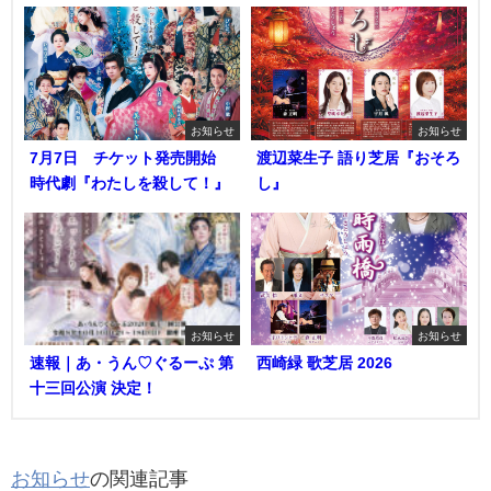
お知らせ
お知らせ
7月7日 チケット発売開始
渡辺菜生子 語り芝居『おそろ
時代劇『わたしを殺して！』
し』
お知らせ
お知らせ
速報｜あ・うん♡ぐるーぷ 第
西崎緑 歌芝居 2026
十三回公演 決定！
お知らせ
の関連記事