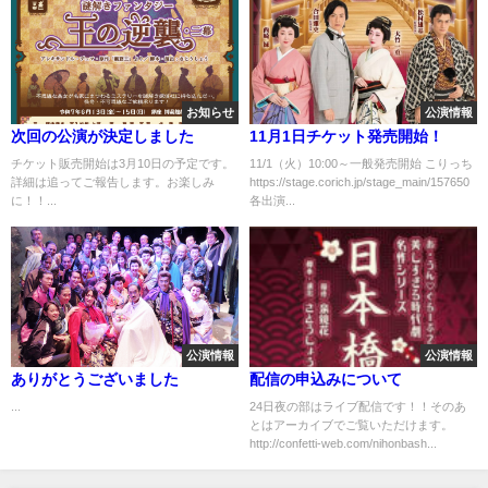
お知らせ
公演情報
次回の公演が決定しました
11月1日チケット発売開始！
チケット販売開始は3月10日の予定です。
11/1（火）10:00～一般発売開始 こりっち
詳細は追ってご報告します。お楽しみ
https://stage.corich.jp/stage_main/157650
に！！...
各出演...
公演情報
公演情報
ありがとうございました
配信の申込みについて
...
24日夜の部はライブ配信です！！そのあ
とはアーカイブでご覧いただけます。
http://confetti-web.com/nihonbash...