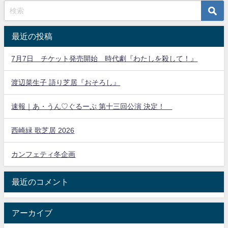
最近の投稿
7月7日 チケット発売開始 時代劇『わたしを殺して！』
渡辺菜生子 語り芝居『おそろし』
速報｜あ・うん♡ぐるーぷ 第十三回公演 決定！
西崎緑 歌芝居 2026
カンフェティ冬企画
最近のコメント
アーカイブ