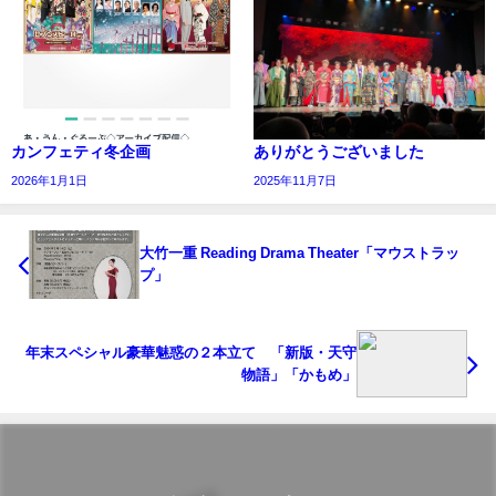
カンフェティ冬企画
ありがとうございました
2026年1月1日
2025年11月7日
大竹一重 Reading Drama Theater「マウストラッ
プ」
年末スペシャル豪華魅惑の２本立て 「新版・天守
物語」「かもめ」