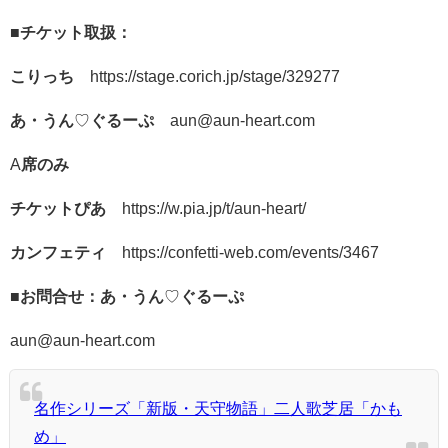
■
チケット取扱：
こりっち
https://stage.corich.jp/stage/329277
あ・うん
♡
ぐるーぷ
aun@aun-heart.com
A
席のみ
チケットぴあ
https://w.pia.jp/t/aun-heart/
カンフェティ
https://confetti-web.com/events/3467
■
お問合せ：あ・うん
♡
ぐるーぷ
aun@aun-heart.com
名作シリーズ「新版・天守物語」二人歌芝居「かも
め」