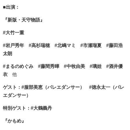
■
出演：
『新版・天守物語』
#大竹一重
#岩戸秀年 #高杉瑞穂 #北嶋マミ #市瀬瑠夏 #藤田浩
太朗
#まるのめぐみ #藤間秀曄 #中牧由美 #璃娃 #酒井優
衣
他
ゲスト：#服部美恵（バレエダンサー） #徳永太一（バレ
エダンサー）
特別ゲスト：#大鶴義丹
『かもめ』