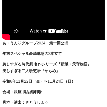
あ・うん
♡
グループ
2024
第十回公演
年末スペシャル豪華魅惑の
2
本立て
美しすぎる時代劇
名作シリーズ『新版・天守物語』
美しすぎる二人歌芝居『かもめ』
令和
6
年
11
月
22
日（金）〜
11
月
24
日（日）
会場：銀座
博品館劇場
脚本・演出：さとうしょう