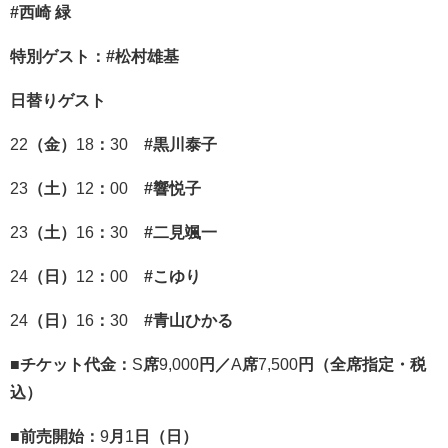
#西崎
緑
特別ゲスト：#松村雄基
日替りゲスト
22
（金）
18
：
30
#黒川泰子
23
（土）
12
：
00
#響悦子
23
（土）
16
：
30
#二見颯一
24
（日）
12
：
00
#こゆり
24
（日）
16
：
30
#青山ひかる
■
チケット代金：
S
席
9,000
円／
A
席
7,500
円（全席指定・税
込）
■
前売開始：
9
月
1
日（日）