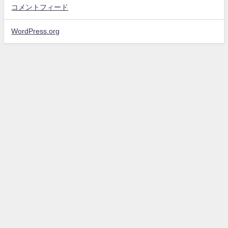
コメントフィード
WordPress.org
ホーム
ロミオとジュリエットより 時代劇『わたしを殺して！』 10月博品館劇