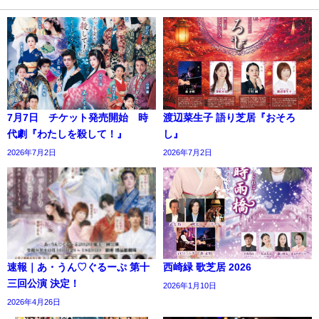
7月7日 チケット発売開始 時
渡辺菜生子 語り芝居『おそろ
代劇『わたしを殺して！』
し』
2026年7月2日
2026年7月2日
速報｜あ・うん♡ぐるーぷ 第十
西崎緑 歌芝居 2026
三回公演 決定！
2026年1月10日
2026年4月26日